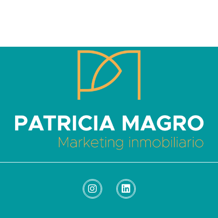
Patricia Magro - Comunicación y marketing inmobiliario
Aunque nunca me callo, guardo un par de secretos