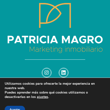
Patricia Magro - Comunicación y marketing inmobiliario
Aunque nunca me callo, guardo un par de secretos
Utilizamos cookies para ofrecerte la mejor experiencia en
nuestra web.
Puedes aprender más sobre qué cookies utilizamos o
© 2026 Patricia Magro - Comunicación y marketing inmobiliario. All rights
desactivarlas en los
ajustes
.
reserved.
–
–
Afiliados
Cookies
Aviso Legal
Política de privacidad
Aceptar