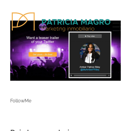
Patricia Magro - Comunicación y marketing inmobiliario
Aunque nunca me callo, guardo un par de secretos
FollowMe