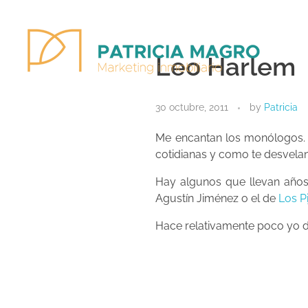
Leo Harlem
Patricia Magro - Comunicación y marketing inmobiliario
Aunque nunca me callo, guardo un par de secretos
30 octubre, 2011
by
Patricia
Me encantan los monólogos. 
cotidianas y como te desvelan
Hay algunos que llevan año
Agustín Jiménez o el de
Los P
Hace relativamente poco yo d