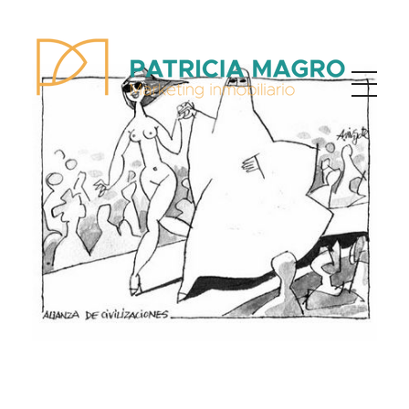
Patricia Magro - Comunicación y marketing inmobiliario
Aunque nunca me callo, guardo un par de secretos