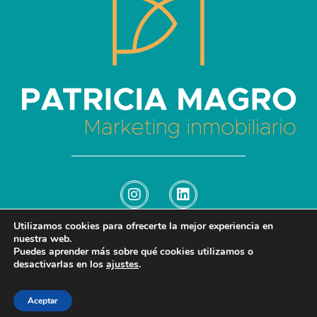
Patricia Magro - Comunicación y marketing inmobiliario
Aunque nunca me callo, guardo un par de secretos
Utilizamos cookies para ofrecerte la mejor experiencia en
nuestra web.
Puedes aprender más sobre qué cookies utilizamos o
© 2026 Patricia Magro - Comunicación y marketing inmobiliario. All rights
desactivarlas en los
ajustes
.
reserved.
–
–
Afiliados
Cookies
Aviso Legal
Política de privacidad
Aceptar