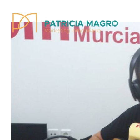
Patricia Magro - Comunicación y marketing inmobiliario
Aunque nunca me callo, guardo un par de secretos