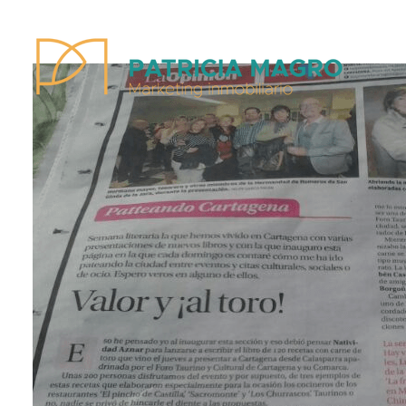
Patricia Magro - Comunicación y marketing inmobiliario
Aunque nunca me callo, guardo un par de secretos