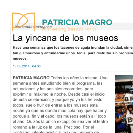
Patricia Magro - Comunicación y marketing inmobiliario
Aunque nunca me callo, guardo un par de secretos