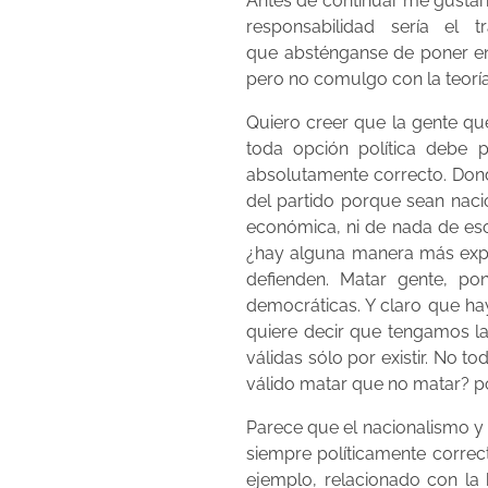
Antes de continuar me gustarí
responsabilidad sería el
que absténganse de poner en 
pero no comulgo con la teoría 
Quiero creer que la gente qu
toda opción política debe 
absolutamente correcto. Donde
del partido porque sean nacio
económica, ni de nada de eso
¿hay alguna manera más explí
defienden. Matar gente, p
democráticas. Y claro que ha
quiere decir que tengamos la 
válidas sólo por existir. No 
válido matar que no matar? p
Parece que el nacionalismo y
siempre políticamente correct
ejemplo, relacionado con la 