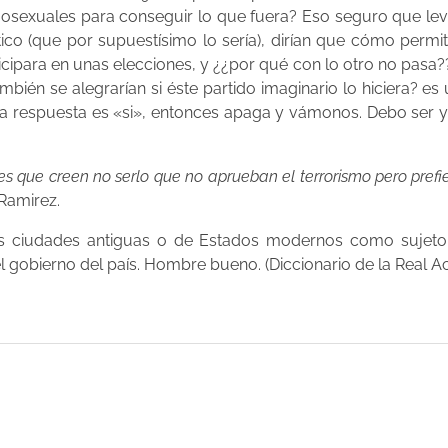
mosexuales para conseguir lo que fuera? Eso seguro que leva
tico (que por supuestísimo lo sería), dirían que cómo perm
ticipara en unas elecciones, y ¿¿por qué con lo otro no pasa?
mbién se alegrarían si éste partido imaginario lo hiciera? e
 la respuesta es «si», entonces apaga y vámonos. Debo ser y
 que creen no serlo que no aprueban el terrorismo pero prefie
Ramirez.
as ciudades antiguas o de Estados modernos como sujeto
 el gobierno del país. Hombre bueno. (Diccionario de la Real