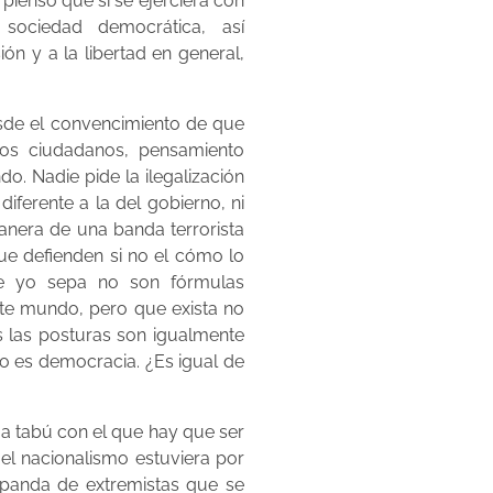
pienso que si se ejerciera con
sociedad democrática, así
n y a la libertad en general,
esde el convencimiento de que
los ciudadanos, pensamiento
o. Nadie pide la ilegalización
iferente a la del gobierno, ni
anera de una banda terrorista
ue defienden si no el cómo lo
ue yo sepa no son fórmulas
ste mundo, pero que exista no
as las posturas son igualmente
no es democracia. ¿Es igual de
a tabú con el que hay que ser
 el nacionalismo estuviera por
a panda de extremistas que se