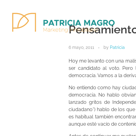
Pensamiento
Patricia Magro - Comunicación y marketing inmobiliario
Aunque nunca me callo, guardo un par de secretos
6 mayo, 2011
by
Patricia
Hoy me levanto con una malísi
ser candidato al voto. Pero
democracia. Vamos a la deriv
No entiendo como hay ciudada
democracia. No hablo obviame
lanzado gritos de Independe
ciudadano*) hablo de los que 
es habitual también encontra
aunque esté vacío de contenid