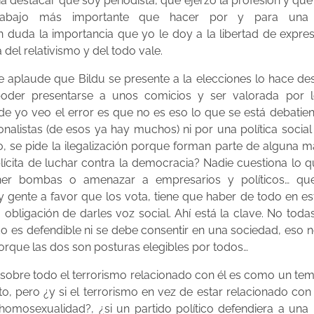
a destacar que soy periodista, que ejerzo la profesión y que 
 trabajo más importante que hacer por y para una 
duda la importancia que yo le doy a la libertad de expresió
del relativismo y del todo vale.
e aplaude que Bildu se presente a la elecciones lo hace d
poder presentarse a unos comicios y ser valorada por 
 yo veo el error es que no es eso lo que se está debatiend
nalistas (de esos ya hay muchos) ni por una política social d
, se pide la ilegalización porque forman parte de alguna m
cita de luchar contra la democracia? Nadie cuestiona lo q
oner bombas o amenazar a empresarios y políticos… q
y gente a favor que los vota, tiene que haber de todo en e
obligación de darles voz social. Ahí está la clave. No tod
todo es defendible ni se debe consentir en una sociedad, eso 
orque las dos son posturas elegibles por todos…
 sobre todo el terrorismo relacionado con él es como un tem
o, pero ¿y si el terrorismo en vez de estar relacionado con
homosexualidad?, ¿si un partido político defendiera a un