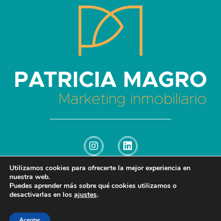
Patricia Magro - Comunicación y marketing inmobiliario
Aunque nunca me callo, guardo un par de secretos
Utilizamos cookies para ofrecerte la mejor experiencia en
nuestra web.
Puedes aprender más sobre qué cookies utilizamos o
© 2026 Patricia Magro - Comunicación y marketing inmobiliario. All rights
desactivarlas en los
ajustes
.
reserved.
–
–
Afiliados
Cookies
Aviso Legal
Política de privacidad
Aceptar