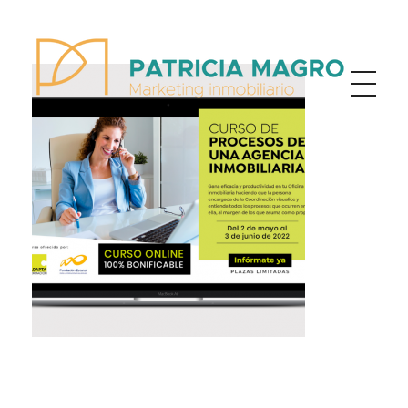
Patricia Magro - Comunicación y marketing inmobiliario
Aunque nunca me callo, guardo un par de secretos