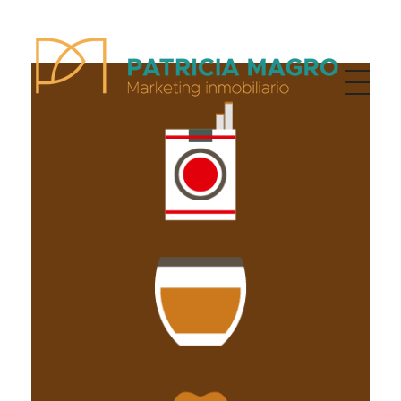
Patricia Magro - Comunicación y marketing inmobiliario
Aunque nunca me callo, guardo un par de secretos