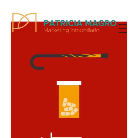
Patricia Magro - Comunicación y marketing inmobiliario
Aunque nunca me callo, guardo un par de secretos