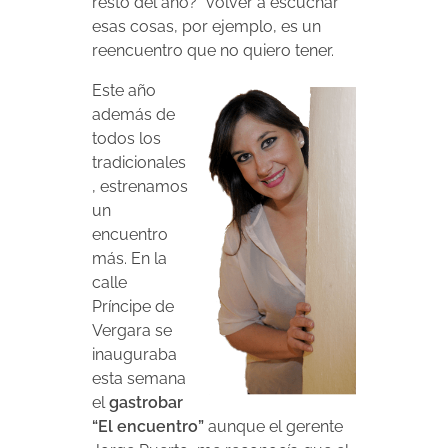
resto del año?” volver a escuchar
esas cosas, por ejemplo, es un
reencuentro que no quiero tener.
Este año
además de
todos los
tradicionales
, estrenamos
un
encuentro
más. En la
calle
Príncipe de
Vergara se
inauguraba
esta semana
el
gastrobar
“El encuentro”
aunque el gerente