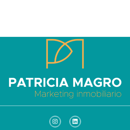
Patricia Magro - Comunicación y marketing inmobiliario
Aunque nunca me callo, guardo un par de secretos