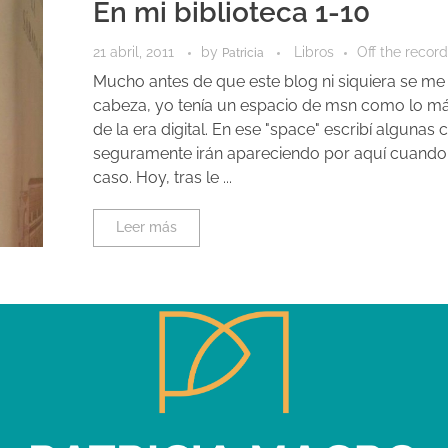
En mi biblioteca 1-10
21 abril, 2011
by
Libros
Off the recor
Patricia
Mucho antes de que este blog ni siquiera se me
cabeza, yo tenía un espacio de msn como lo 
de la era digital. En ese "space" escribí algunas
seguramente irán apareciendo por aquí cuando
caso. Hoy, tras le ...
Leer más