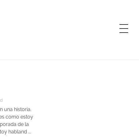
rd
 una historia.
 es como estoy
mporada de la
stoy habland ...