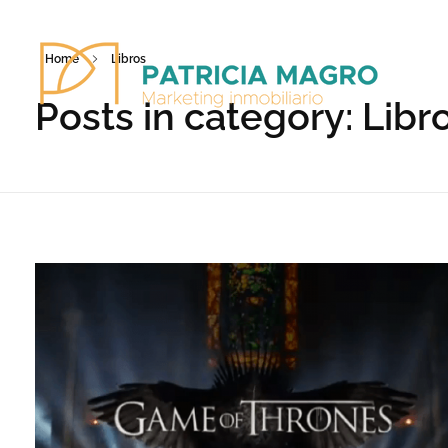
Home
Libros
Posts in category: Libr
Patricia Magro - Comunicación y marketing inmobiliario
Aunque nunca me callo, guardo un par de secretos