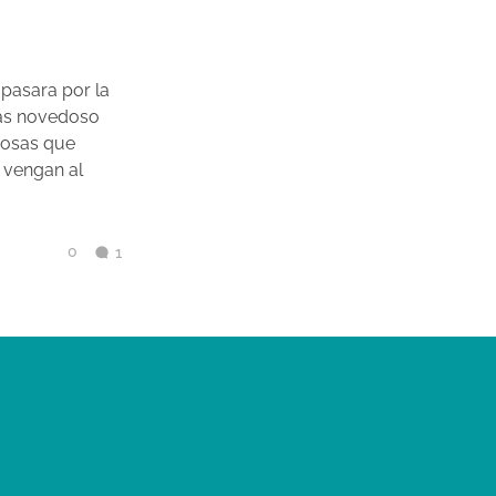
d
 pasara por la
más novedoso
 cosas que
 vengan al
0
1