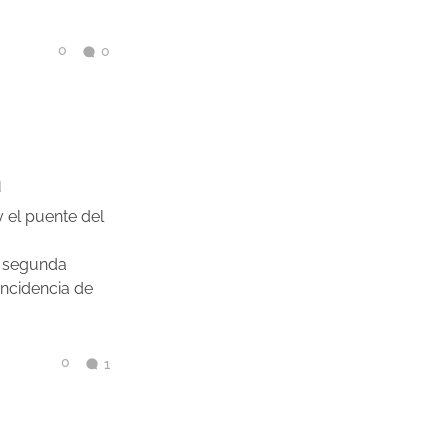
0
0
d
y el puente del
ta segunda
incidencia de
0
1