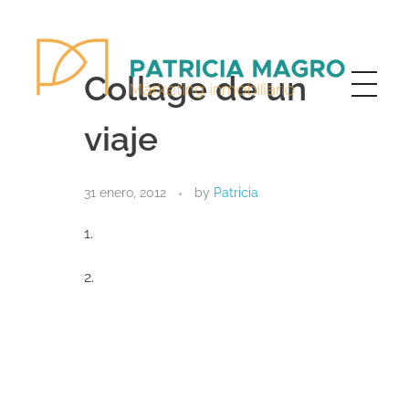
Collage de un
viaje
Patricia Magro - Comunicación y marketing inmobiliario
Aunque nunca me callo, guardo un par de secretos
31 enero, 2012
by
Patricia
1.
2.