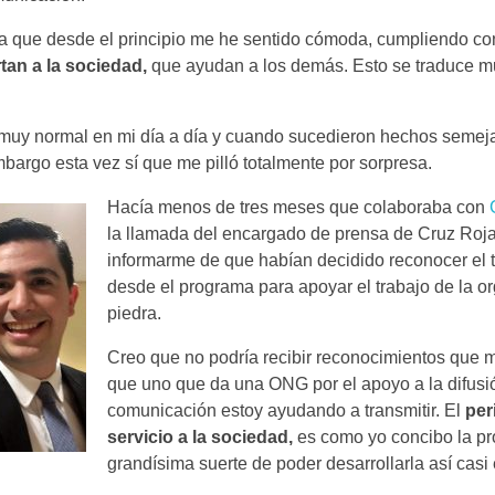
ia que desde el principio me he sentido cómoda, cumpliendo co
an a la sociedad,
que ayudan a los demás. Esto se traduce m
o muy normal en mi día a día y cuando sucedieron hechos semeja
bargo esta vez sí que me pilló totalmente por sorpresa.
Hacía menos de tres meses que
colaboraba con
la llamada del encargado de prensa de Cruz Roj
informarme de que habían decidido reconocer el 
desde el programa para apoyar el trabajo de la 
piedra.
Creo que no podría recibir reconocimientos que m
que uno que da una ONG por el apoyo a la difus
comunicación estoy ayudando a transmitir. El
per
servicio a la sociedad,
es como yo concibo la pro
grandísima suerte de poder desarrollarla así casi 