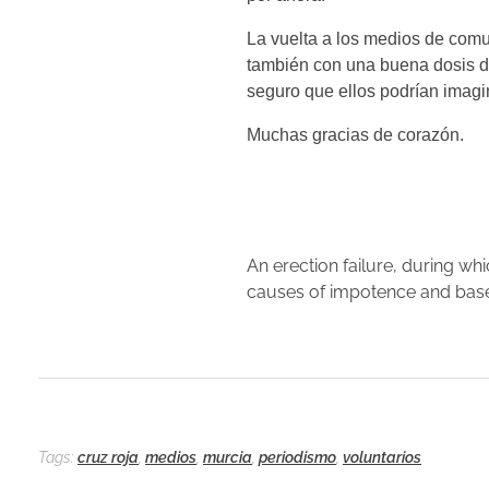
La vuelta a los medios de comu
también con una buena dosis d
seguro que ellos podrían imagin
Muchas gracias de corazón.
An erection failure, during wh
causes of impotence and based 
Tags:
cruz roja
,
medios
,
murcia
,
periodismo
,
voluntarios