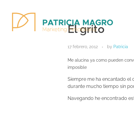
El grito
Patricia Magro - Comunicación y marketing inmobiliario
Aunque nunca me callo, guardo un par de secretos
17 febrero, 2012
by
Patricia
Me alucina ya como pueden convert
imposible
Siempre me ha encantado el
durante mucho tiempo sin po
Navegando he encontrado esta