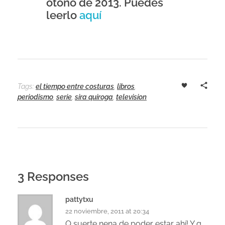
otoño de 2013. Puedes
leerlo
aquí
Tags:
el tiempo entre costuras
,
libros
,
periodismo
,
serie
,
sira quiroga
,
television
3 Responses
pattytxu
22 noviembre, 2011 at 20:34
Q suerte nena de poder estar ahí! Y q