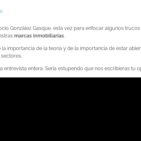
ia
Rocío González Gasque, esta vez para enfocar algunos trucos 
estras
marcas inmobiliarias
.
la importancia de la teoría y de la importancia de estar abie
 sectores.
 entrevista entera. Sería estupendo que nos escribieras tu o