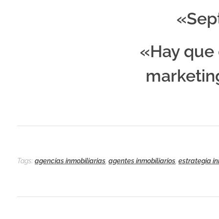
«Sep
«Hay que d
marketing
Tags:
agencias inmobiliarias
,
agentes inmobiliarios
,
estrategia in