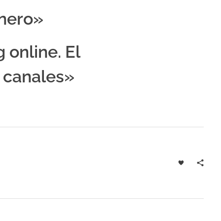
nero»
 online. El
n canales»