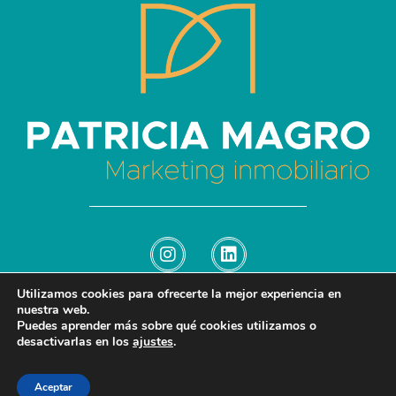
Patricia Magro - Comunicación y marketing inmobiliario
Aunque nunca me callo, guardo un par de secretos
Utilizamos cookies para ofrecerte la mejor experiencia en
nuestra web.
Puedes aprender más sobre qué cookies utilizamos o
© 2026 Patricia Magro - Comunicación y marketing inmobiliario. All rights
desactivarlas en los
ajustes
.
reserved.
–
–
Afiliados
Cookies
Aviso Legal
Política de privacidad
Aceptar