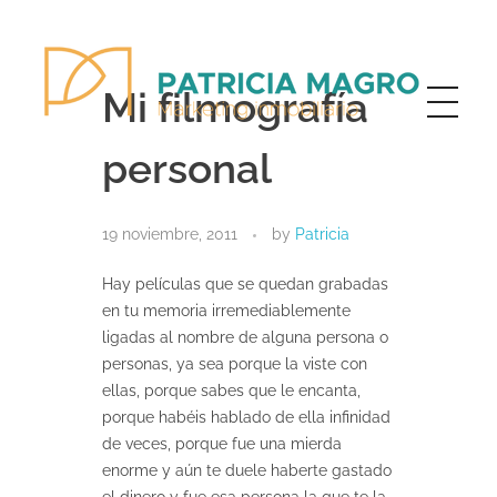
Mi filmografía
personal
Patricia Magro - Comunicación y marketing inmobiliario
Aunque nunca me callo, guardo un par de secretos
19 noviembre, 2011
by
Patricia
Hay películas que se quedan grabadas
en tu memoria irremediablemente
ligadas al nombre de alguna persona o
personas, ya sea porque la viste con
ellas, porque sabes que le encanta,
porque habéis hablado de ella infinidad
de veces, porque fue una mierda
enorme y aún te duele haberte gastado
el dinero y fue esa persona la que te la