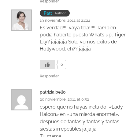
Responder
Patt
Author
19 noviembre, 2011 at 21:24
Es verdad!!!! vaya tela!!!!! También
podía haberte puesto What’s up, Tiger
Lily? jajajaja Solo vemos éxitos de
Hollywood, eh?? jajaja
0
Responder
patrizia bello
20 noviembre, 2011 at 0:52
espero que no hayas incluido, «Lady
Halcon» en «una mierda enorme!»,
despues de tantas y tantas y tantas
siestas irrepetibles.ja,ja,ja.
Tu mama.