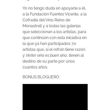
Yo no tengo duda en apoyarle a él,
a la Fundación Fuentes Vicente, a la
Cofradía del Vino Reino de
Monastrell y a todas las galerías
que seleccionan a los artistas, para
que continúen con esta iniciativa en
la que ya han participados 70
artistas que, si el refrán tiene razón
y
Verter vino es buen sino
, tienen al
destino de su parte por unos
cuantos años.
BONUS BLOGUERO: