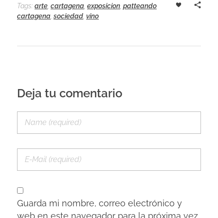
Tags:
arte
,
cartagena
,
exposicion
,
patteando
cartagena
,
sociedad
,
vino
Deja tu comentario
Guarda mi nombre, correo electrónico y
web en este navegador para la próxima vez