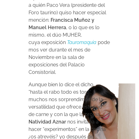
a quién Paco Vera (presidente del
Foro taurino) quiso hacer especial
mención:
Francisca Muñoz y
Manuel Herrera
, o lo que es lo
mismo, el dúo MUHER,
cuya exposición
Tauromaquia
pode
mos ver durante el mes de
Noviembre en la sala de
exposiciones del Palacio
Consistorial.
Aunque bien lo dice el dicho,
“hasta el rabo todo es toro”,
muchos nos sorprendimos de la
versatilidad que ofrece este tipo
de carne y con la que la propia
Natividad Aznar
nos invitaba a
hacer “experimentos” en la cocina
¿os atrevéis? yo después de