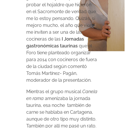
probar el hojaldre que hicieron
en el Sacromonte de verdad que
me lo estoy pensando. Quizás, si
mejoro mucho, el año que viene
me inviten a ser una de las
cocineras de las
I Jornadas
gastronómicas taurinas
que el
Foro tiene planteado organizar
para 2014 con cocineros de fuera
de la ciudad según comentó
Tomás Martínez- Pagán,
moderador de la presentación.
Mientras el grupo musical
Canela
en rama
amenizaba la jornada
taurina, esa noche también de
carne se hablaba en Cartagena,
aunque de otro tipo muy distinto.
También por allí me pasé un rato.