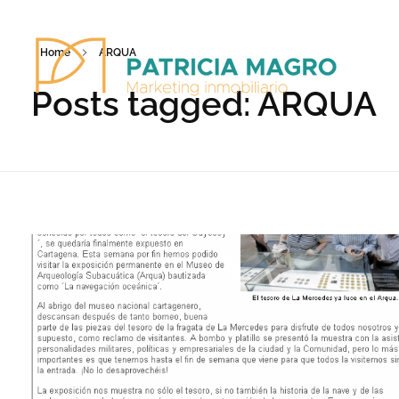
Home
ARQUA
Posts tagged: ARQUA
Patricia Magro - Comunicación y marketing inmobiliario
Aunque nunca me callo, guardo un par de secretos