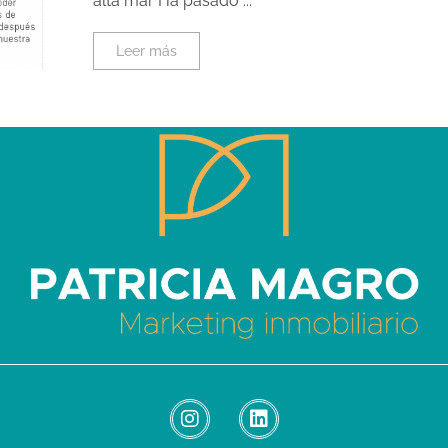
alta mar Ha pasado ...
Leer más
Patricia Magro - Comunicación y marketing inmobiliario
Aunque nunca me callo, guardo un par de secretos