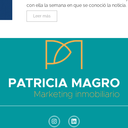
con ella la semana en que se conoció la noticia. E
Leer más
Patricia Magro - Comunicación y marketing inmobiliario
Aunque nunca me callo, guardo un par de secretos