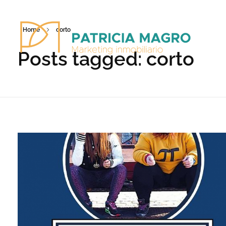
Home
corto
Posts tagged: corto
Patricia Magro - Comunicación y marketing inmobiliario
Aunque nunca me callo, guardo un par de secretos