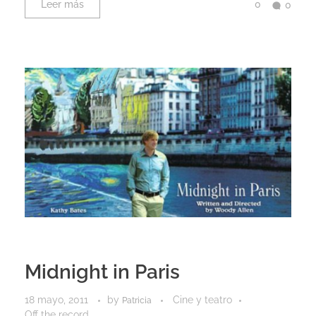
0
Leer más
0
Midnight in Paris
18 mayo, 2011
by
Cine y teatro
Patricia
Off the record