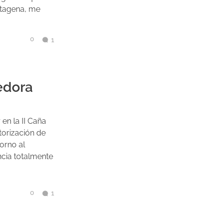
rtagena, me
0
1
edora
en la II Caña
orización de
orno al
ncia totalmente
0
1