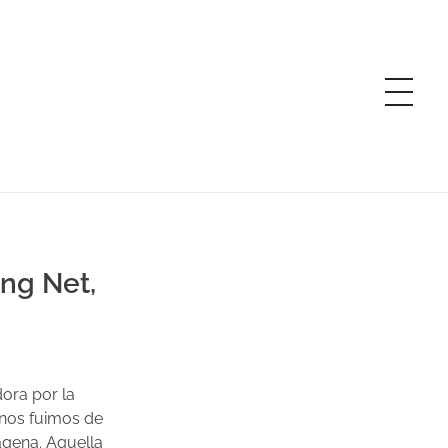
ng Net,
r
ora por la
 nos fuimos de
agena. Aquella