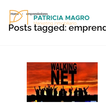
Home
emprendedores
Posts tagged: empren
Patricia Magro - Comunicación y marketing inmobiliario
Aunque nunca me callo, guardo un par de secretos