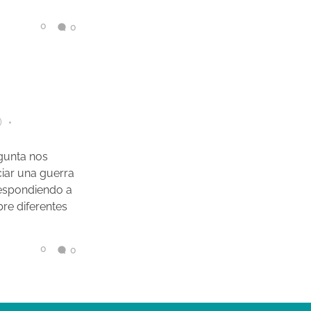
0
0
)
gunta nos
ciar una guerra
respondiendo a
bre diferentes
0
0