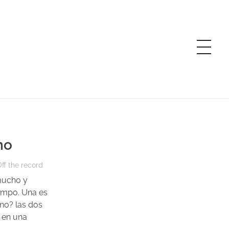
ho
ff the record
mucho y
iempo. Una es
¿no? las dos
 en una