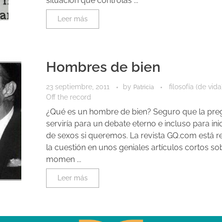
situación que controlas ...
Leer más
Hombres de bien
23 septiembre, 2011
by
filosofía (de vida
Patricia
Off the record
¿Qué es un hombre de bien? Seguro que la pre
serviría para un debate eterno e incluso para ini
de sexos si queremos. La revista GQ.com está 
la cuestión en unos geniales artículos cortos so
momen ...
Leer más