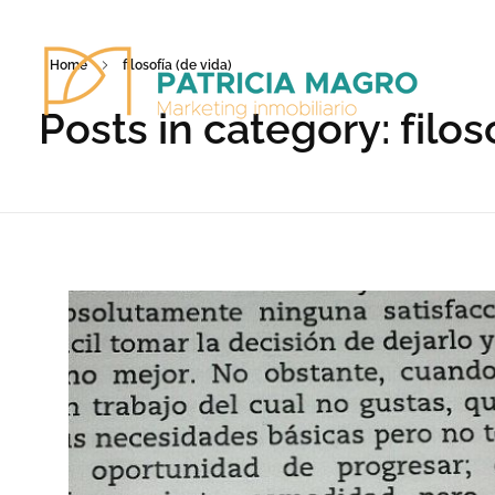
Home
filosofía (de vida)
Posts in category: filos
Patricia Magro - Comunicación y marketing inmobiliario
Aunque nunca me callo, guardo un par de secretos