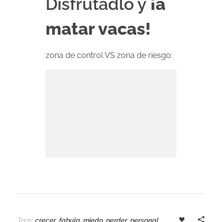
Disfrutadlo y
¡a
matar vacas!
zona de control VS zona de riesgo:
Tags:
crecer
,
fabula
,
miedo
,
perder
,
personal
,