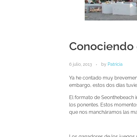
Conociendo
6 julio, 2013
by
Patricia
Ya he contado muy brevemen
embargo, estos dos días tuvie
El formato de Seonthebeach in
los ponentes. Estos momentos 
que nos mancháramos las ma
Los ganadores de los juegos 