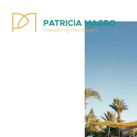
Patricia Magro - Comunicación y marketing inmobiliario
Aunque nunca me callo, guardo un par de secretos