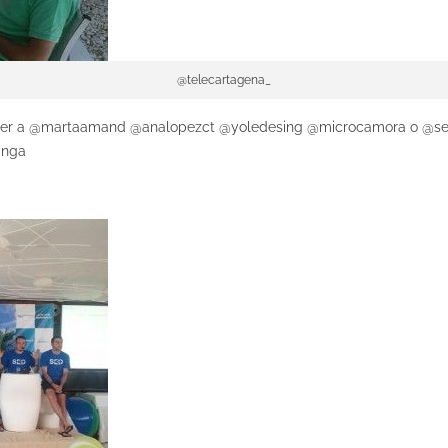
@telecartagena_
cer a @martaamand @analopezct @yoledesing @microcamora o @serg
uanga