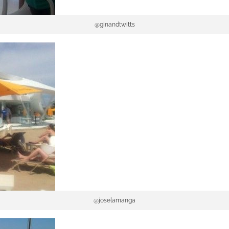
@ginandtwitts
@joselamanga