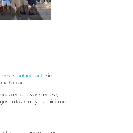
ngreso Seonthebeach
, sin
aría hablar
ncia entre los asistentes y
gos en la arena y que hicieron
adores del evento- libros