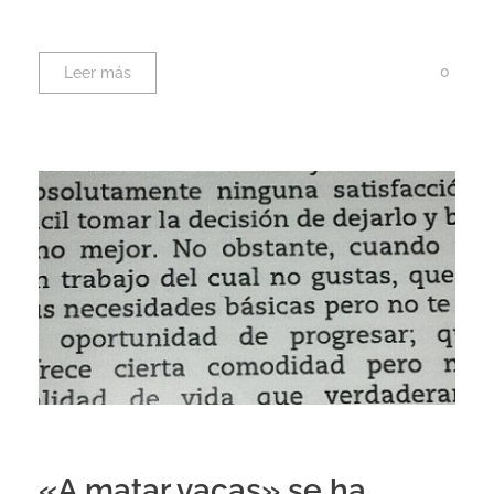
0
Leer más
«A matar vacas» se ha