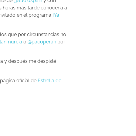
nte de
@audiospain
y con
as horas más tarde conocería a
invitado en el programa
¡Ya
los que por circunstancias no
lanmurcia
o
@pacoperan
por
ica y después me despisté
página oficial de
Estrella de