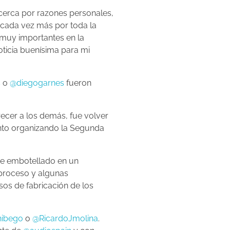
cerca por razones personales,
y cada vez más por toda la
 muy importantes en la
oticia buenísima para mi
s
o
@diegogarnes
fueron
ecer a los demás, fue volver
nto organizando la Segunda
 de embotellado en un
 proceso y algunas
sos de fabricación de los
ibego
o
@RicardoJmolina
.