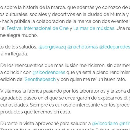
eo sobre la historia de la marca, que además yo conozco de 
os culturales, sociales y deportivos en la ciudad de Murcia 
hacía pública la colaboración de la marca con dos eventos
: el
Festival Internacional de Cine
y
La mar de músicas
. Una n
me alegra mucho.
to de los saludos,
@sergiovazq
@nachotomas
@fedeparede
a mi llegada.
De los reencuentros que más ilusión me hicieron, sin desmer
a coincidir con
@sicodeandres
que ya está a pleno rendimie
edición del
Seonthebeach
y con quien me reí un buen rato.
Visitamos la fábrica pasando por los laboratorios y la zona
agradable paseo en el que se encargaron de explicarnos el
curiosidades. Siempre es curioso e interesante ver los proce
productos que tenemos en casa.
Durante la visita aproveché para saludar a
@Vicsoriano
@min