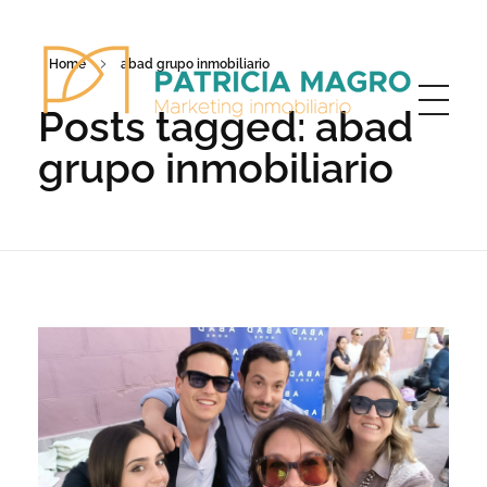
Home
abad grupo inmobiliario
Posts tagged: abad
grupo inmobiliario
Patricia Magro - Comunicación y marketing inmobiliario
Aunque nunca me callo, guardo un par de secretos