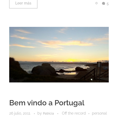
0
Leer más
5
Bem vindo a Portugal
26 julio, 2011
by
Off the record
personal
Patricia