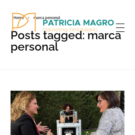
Home
marca personal
Posts tagged: marca
personal
Patricia Magro - Comunicación y marketing inmobiliario
Aunque nunca me callo, guardo un par de secretos